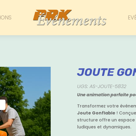
IONS
EV
JOUTE GO
UGS: AS-JOUTE-5832
Une animation parfaite pou
Transformez votre événem
Joute Gonflable
!
Conçue 
structure offre un espace
ludiques et dynamiques.