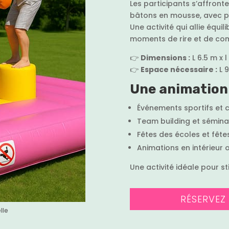
Les participants s’affronte
bâtons en mousse, avec pou
Une activité qui allie équil
moments de rire et de com
👉
Dimensions :
L 6.5 m x 
👉
Espace nécessaire :
L 
Une animation 
Événements sportifs et 
Team building et séminai
Fêtes des écoles et fête
Animations en intérieur o
Une activité idéale pour sti
RÉSERVEZ
lle