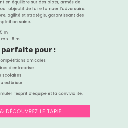
nt en équilibre sur des plots, armés de
r objectif de faire tomber l’adversaire.
ibre, agilité et stratégie, garantissant des
pétition saine.
l 5 m
9 m x l 8 m
parfaite pour :
compétitions amicales
res d’entreprise
s scolaires
u extérieur
muler l’esprit d’équipe et la convivialité.
 & DÉCOUVREZ LE TARIF